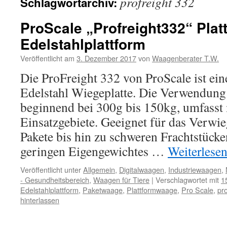
profreight 332
Schlagwortarchiv:
ProScale „Profreight332“ Pla
Edelstahlplattform
Veröffentlicht am
3. Dezember 2017
von
Waagenberater T.W.
Die ProFreight 332 von ProScale ist ei
Edelstahl Wiegeplatte. Die Verwendung
beginnend bei 300g bis 150kg, umfasst 
Einsatzgebiete. Geeignet für das Verwi
Pakete bis hin zu schweren Frachtstück
geringen Eigengewichtes …
Weiterlese
Veröffentlicht unter
Allgemein
,
Digitalwaagen
,
Industriewaagen
,
- Gesundheitsbereich
,
Waagen für Tiere
|
Verschlagwortet mit
1
Edelstahlplattform
,
Paketwaage
,
Plattformwaage
,
Pro Scale
,
pr
hinterlassen