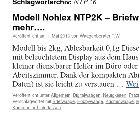
NTP2K
Schlagwortarchiv:
Modell Nohlex NTP2K – Brief
mehr….
Veröffentlicht am
1. Mai 2016
von
Waagenberater T.W.
Modell bis 2kg, Ablesbarkeit 0,1g Diese
mit beleuchtetem Display aus dem Hause
kleiner dienstbarer Helfer im Büro ode
Abeitszimmer. Dank der kompakten Abm
Daten) ist sie leicht zu verstauen …
Wei
Veröffentlicht unter
Allgemein
,
Digitalwaagen
,
Neuigkeiten
,
Präz
Verschlagwortet mit
Briefwaage
,
Hobbywaage
,
Küchenwaage
,
M
Kommentar hinterlassen