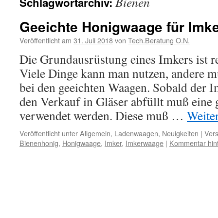
Bienen
Schlagwortarchiv:
Geeichte Honigwaage für Imk
Veröffentlicht am
31. Juli 2018
von
Tech.Beratung O.N.
Die Grundausrüstung eines Imkers ist r
Viele Dinge kann man nutzen, andere 
bei den geeichten Waagen. Sobald der I
den Verkauf in Gläser abfüllt muß eine
verwendet werden. Diese muß …
Weite
Veröffentlicht unter
Allgemein
,
Ladenwaagen
,
Neuigkeiten
|
Vers
Bienenhonig
,
Honigwaage
,
Imker
,
Imkerwaage
|
Kommentar hint