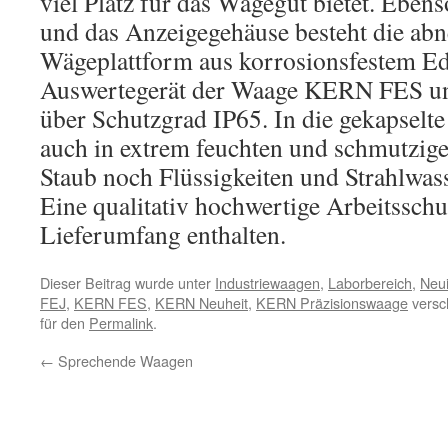
viel Platz für das Wägegut bietet. Ebe
und das Anzeigegehäuse besteht die ab
Wägeplattform aus korrosionsfestem Ed
Auswertegerät der Waage KERN FES u
über Schutzgrad IP65. In die gekapselt
auch in extrem feuchten und schmutzi
Staub noch Flüssigkeiten und Strahlwas
Eine qualitativ hochwertige Arbeitsschu
Lieferumfang enthalten.
Dieser Beitrag wurde unter
Industriewaagen
,
Laborbereich
,
Neui
FEJ
,
KERN FES
,
KERN Neuheit
,
KERN Präzisionswaage
versc
für den
Permalink
.
←
Sprechende Waagen