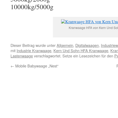
10000kg/5000g
Kranwaage HFA von Kern Und So
Dieser Beitrag wurde unter
Allgemein
,
Digitalwaagen
,
Industrie
mit
Industrie Kranwaage
,
Kern Und Sohn HFA Kranwaage
,
Kra
Lastenwaage
verschlagwortet. Setze ein Lesezeichen für den
P
←
Mobile Babywaage „Nest“