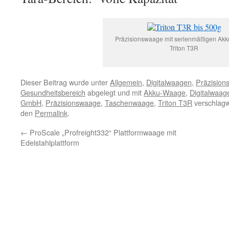
Präzisionswaage mit serienmäßigen Akk
Triton T3R
Dieser Beitrag wurde unter
Allgemein
,
Digitalwaagen
,
Präzisio
Gesundheitsbereich
abgelegt und mit
Akku-Waage
,
Digitalwaa
GmbH
,
Präzisionswaage
,
Taschenwaage
,
Triton T3R
verschlagw
den
Permalink
.
←
ProScale „Profreight332“ Plattformwaage mit
Edelstahlplattform